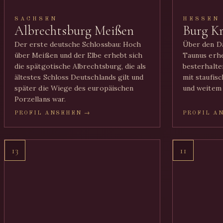
SACHSEN
HESSEN
Albrechtsburg Meißen
Burg K
Der erste deutsche Schlossbau: Hoch
Über den D
über Meißen und der Elbe erhebt sich
Taunus erhe
die spätgotische Albrechtsburg, die als
besterhalte
ältestes Schloss Deutschlands gilt und
mit staufis
später die Wiege des europäischen
und weitem 
Porzellans war.
PROFIL ANSEHEN →
PROFIL A
13
11