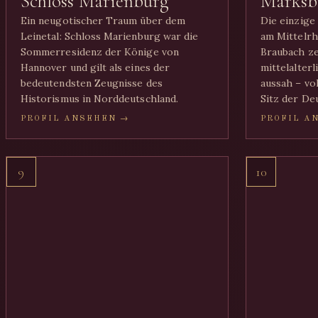
Schloss Marienburg
Marksb
Ein neugotischer Traum über dem
Die einzige
Leinetal: Schloss Marienburg war die
am Mittelrh
Sommerresidenz der Könige von
Braubach ze
Hannover und gilt als eines der
mittelalter
bedeutendsten Zeugnisse des
aussah – vo
Historismus in Norddeutschland.
Sitz der De
PROFIL ANSEHEN →
PROFIL A
9
10