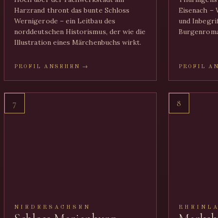
Harzrand thront das bunte Schloss
Eisenach – 
Wernigerode – ein Leitbau des
und Inbegrif
norddeutschen Historismus, der wie die
Burgenroman
Illustration eines Märchenbuchs wirkt.
PROFIL ANSEHEN →
PROFIL A
7
8
NIEDERSACHSEN
RHEINL