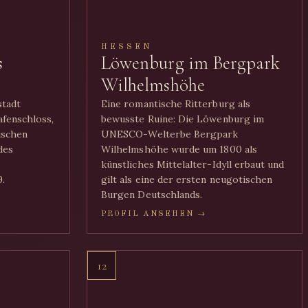
HESSEN
s
Löwenburg im Bergpark
Wilhelmshöhe
stadt
Eine romantische Ritterburg als
fenschloss,
bewusste Ruine: Die Löwenburg im
ischen
UNESCO-Welterbe Bergpark
des
Wilhelmshöhe wurde um 1800 als
künstliches Mittelalter-Idyll erbaut und
.
gilt als eine der ersten neugotischen
Burgen Deutschlands.
PROFIL ANSEHEN →
12