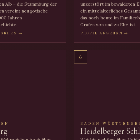
n Alb – die Stammburg der
unzerstört im bewaldeten E
n vereint neugotische
ein mittelalterliches Gesam
900 Jahren
das noch heute im Familienb
chichte.
Grafen von und zu Eltz ist.
NSEHEN →
PROFIL ANSEHEN →
6
GEN
BADEN-WÜRTTEMBE
rg
Heidelberger Schl
 Wahrzeichen hoch über
Weithin sichtbar über Heid