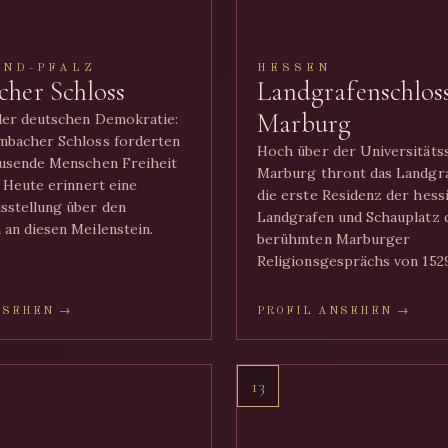
AND-PFALZ
HESSEN
her Schloss
Landgrafenschlos
Marburg
der deutschen Demokratie:
mbacher Schloss forderten
Hoch über der Universitäts
ausende Menschen Freiheit
Marburg thront das Landgra
. Heute erinnert eine
die erste Residenz der hess
sstellung über den
Landgrafen und Schauplatz 
an diesen Meilenstein.
berühmten Marburger
Religionsgesprächs von 1529
NSEHEN →
PROFIL ANSEHEN →
13