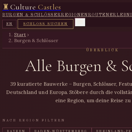
♜
Culture
Castles
BURGEN & SCHLÖSSER
REGIONEN
ROUTEN
ERLEBN
SCHLOSS SUCHEN
EN
Start
›
Burgen & Schlösser
ÜBERBLICK
Alle Burgen & S
39 kuratierte Bauwerke – Burgen, Schlösser, Fes
Deutschland und Europa. Stöbere durch die vollst
eine Region, um deine Reise zu
NACH REGION FILTERN
BAYERN
BADEN-WÜRTTEMBERG
RHEINLAND-PF