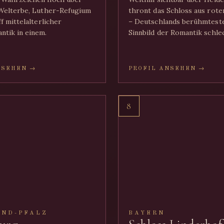
Welterbe, Luther-Refugium
thront das Schloss aus rote
f mittelalterlicher
– Deutschlands berühmteste
tik in einem.
Sinnbild der Romantik schle
NSEHEN →
PROFIL ANSEHEN →
8
AND-PFALZ
BAYERN