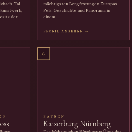
lzbach-Tal –
mächtigsten Bergfestungen Europas –
tkunstwerk,
Fels, Geschichte und Panorama in
esitz der
einem.
PROFIL ANSEHEN →
6
RG
BAYERN
oss
Kaiserburg Nürnberg
elberg
Das Wahrzeichen Nürnbergs: Über der