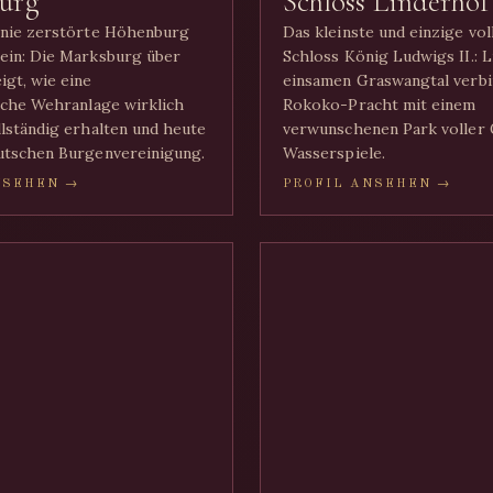
urg
Schloss Linderhof
 nie zerstörte Höhenburg
Das kleinste und einzige vo
ein: Die Marksburg über
Schloss König Ludwigs II.: 
igt, wie eine
einsamen Graswangtal verbi
liche Wehranlage wirklich
Rokoko-Pracht mit einem
llständig erhalten und heute
verwunschenen Park voller 
utschen Burgenvereinigung.
Wasserspiele.
NSEHEN →
PROFIL ANSEHEN →