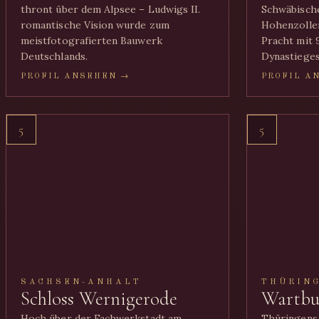
thront über dem Alpsee – Ludwigs II.
Schwäbische
romantische Vision wurde zum
Hohenzoller
meistfotografierten Bauwerk
Pracht mit 
Deutschlands.
Dynastieges
PROFIL ANSEHEN →
PROFIL A
5
5
SACHSEN-ANHALT
THÜRIN
Schloss Wernigerode
Wartbu
Hoch über der Fachwerkstadt am
Thüringens