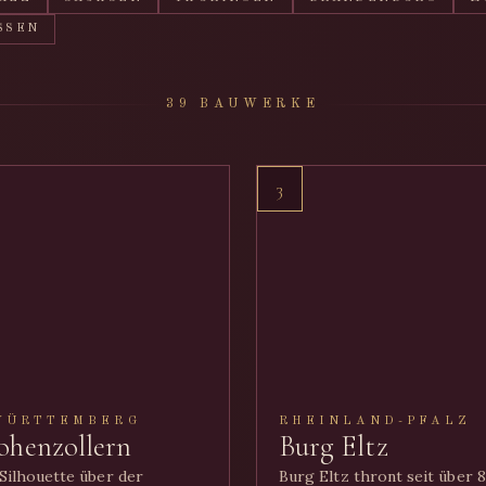
SSEN
39 BAUWERKE
3
WÜRTTEMBERG
RHEINLAND-PFALZ
ohenzollern
Burg Eltz
ilhouette über der
Burg Eltz thront seit über 