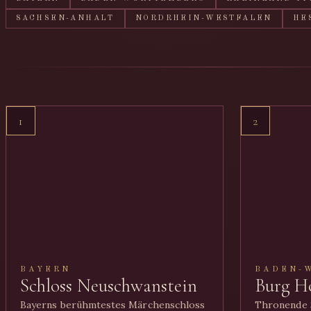
SACHSEN-ANHALT
NORDRHEIN-WESTFALEN
HE
1
2
BAYERN
BADEN-
Schloss Neuschwanstein
Burg H
Bayerns berühmtestes Märchenschloss
Thronende S