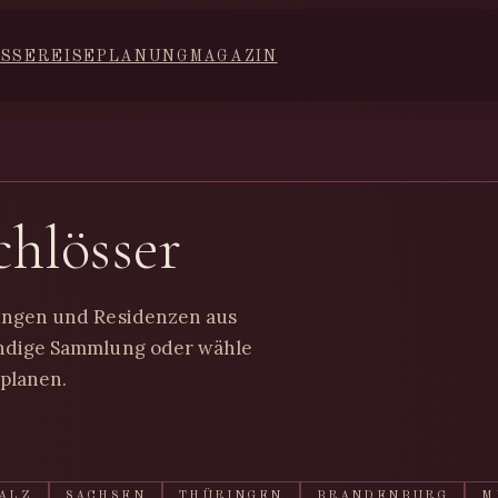
ISSE
REISEPLANUNG
MAGAZIN
chlösser
tungen und Residenzen aus
ändige Sammlung oder wähle
 planen.
ALZ
SACHSEN
THÜRINGEN
BRANDENBURG
M