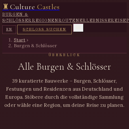
♜
Culture
Castles
BURGEN &
SCHLÖSSER
REGIONEN
ROUTEN
ERLEBNISSE
REISE
SCHLOSS SUCHEN
EN
Start
›
Burgen & Schlösser
ÜBERBLICK
Alle Burgen & Schlösser
39 kuratierte Bauwerke – Burgen, Schlösser,
Festungen und Residenzen aus Deutschland und
Europa. Stöbere durch die vollständige Sammlung
oder wähle eine Region, um deine Reise zu planen.