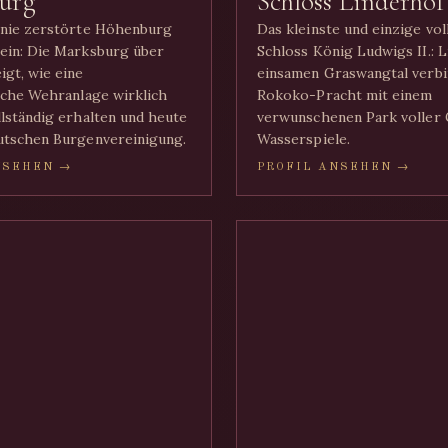
urg
Schloss Linderhof
 nie zerstörte Höhenburg
Das kleinste und einzige vo
ein: Die Marksburg über
Schloss König Ludwigs II.: 
igt, wie eine
einsamen Graswangtal verbi
liche Wehranlage wirklich
Rokoko-Pracht mit einem
llständig erhalten und heute
verwunschenen Park voller 
utschen Burgenvereinigung.
Wasserspiele.
NSEHEN →
PROFIL ANSEHEN →