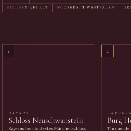
SACHSEN-ANHALT
NORDRHEIN-WESTFALEN
HE
1
2
BAYERN
BADEN-
Schloss Neuschwanstein
Burg H
Bayerns berühmtestes Märchenschloss
Thronende S