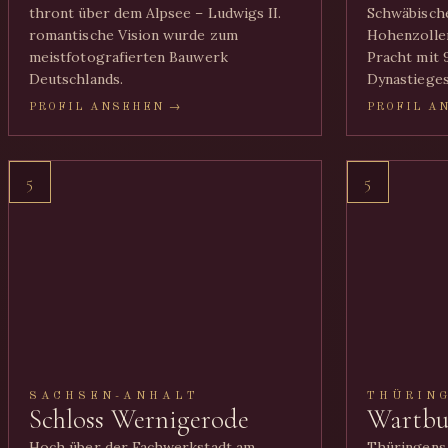
thront über dem Alpsee – Ludwigs II.
Schwäbische
romantische Vision wurde zum
Hohenzoller
meistfotografierten Bauwerk
Pracht mit 
Deutschlands.
Dynastieges
PROFIL ANSEHEN →
PROFIL A
5
5
SACHSEN-ANHALT
THÜRIN
Schloss Wernigerode
Wartbu
Hoch über der Fachwerkstadt am
Thüringens