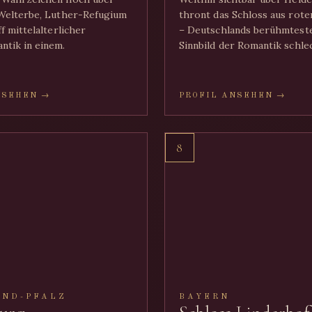
Welterbe, Luther-Refugium
thront das Schloss aus rote
f mittelalterlicher
– Deutschlands berühmteste
tik in einem.
Sinnbild der Romantik schle
NSEHEN →
PROFIL ANSEHEN →
8
AND-PFALZ
BAYERN