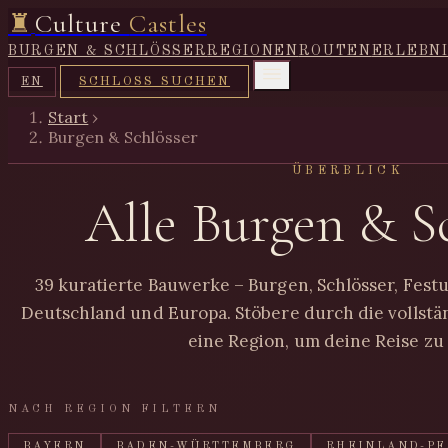
♜
Culture
Castles
BURGEN & SCHLÖSSER
REGIONEN
ROUTEN
ERLEBN
SCHLOSS SUCHEN
EN
Start
›
Burgen & Schlösser
ÜBERBLICK
Alle Burgen & S
39 kuratierte Bauwerke – Burgen, Schlösser, Fes
Deutschland und Europa. Stöbere durch die vollst
eine Region, um deine Reise zu
NACH REGION FILTERN
BAYERN
BADEN-WÜRTTEMBERG
RHEINLAND-PF