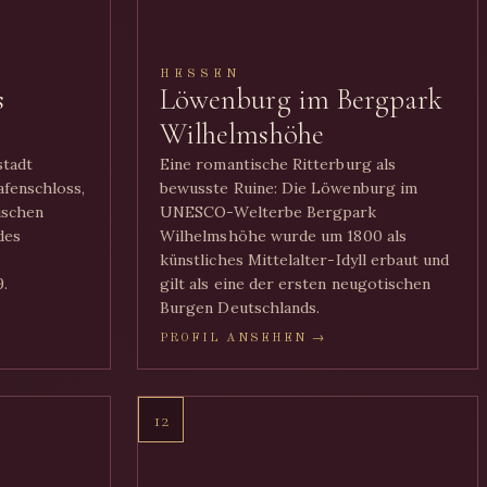
HESSEN
s
Löwenburg im Bergpark
Wilhelmshöhe
stadt
Eine romantische Ritterburg als
fenschloss,
bewusste Ruine: Die Löwenburg im
ischen
UNESCO-Welterbe Bergpark
des
Wilhelmshöhe wurde um 1800 als
künstliches Mittelalter-Idyll erbaut und
.
gilt als eine der ersten neugotischen
Burgen Deutschlands.
PROFIL ANSEHEN →
12