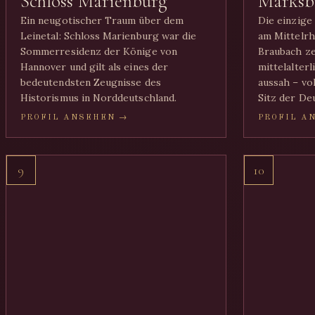
Schloss Marienburg
Marksb
Ein neugotischer Traum über dem
Die einzige
Leinetal: Schloss Marienburg war die
am Mittelrh
Sommerresidenz der Könige von
Braubach ze
Hannover und gilt als eines der
mittelalter
bedeutendsten Zeugnisse des
aussah – vo
Historismus in Norddeutschland.
Sitz der De
PROFIL ANSEHEN →
PROFIL A
9
10