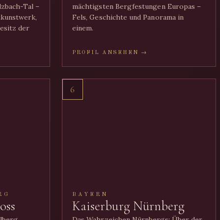
lzbach-Tal –
mächtigsten Bergfestungen Europas –
tkunstwerk,
Fels, Geschichte und Panorama in
esitz der
einem.
PROFIL ANSEHEN →
6
RG
BAYERN
oss
Kaiserburg Nürnberg
elberg
Das Wahrzeichen Nürnbergs: Über der