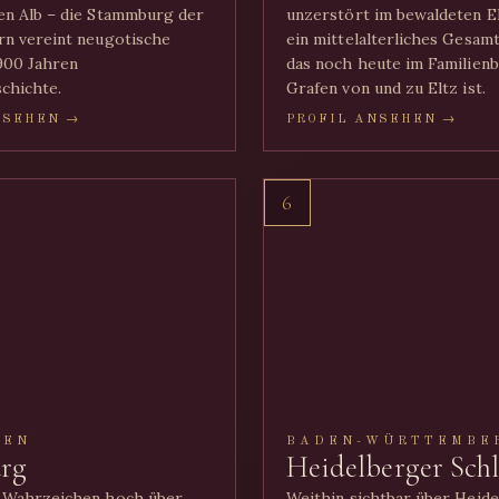
n Alb – die Stammburg der
unzerstört im bewaldeten E
n vereint neugotische
ein mittelalterliches Gesam
900 Jahren
das noch heute im Familienb
chichte.
Grafen von und zu Eltz ist.
NSEHEN →
PROFIL ANSEHEN →
6
GEN
BADEN-WÜRTTEMBE
rg
Heidelberger Schl
 Wahrzeichen hoch über
Weithin sichtbar über Heid