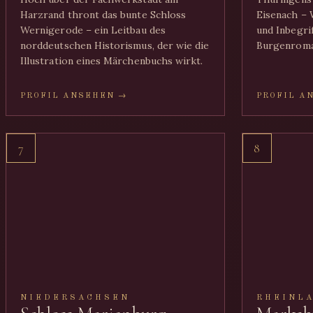
Harzrand thront das bunte Schloss
Eisenach – 
Wernigerode – ein Leitbau des
und Inbegrif
norddeutschen Historismus, der wie die
Burgenroman
Illustration eines Märchenbuchs wirkt.
PROFIL ANSEHEN →
PROFIL A
7
8
NIEDERSACHSEN
RHEINL