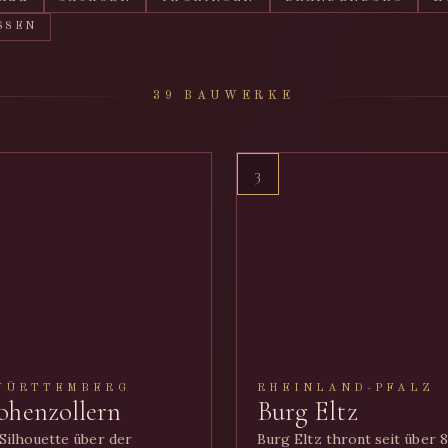
SSEN
39 BAUWERKE
3
WÜRTTEMBERG
RHEINLAND-PFALZ
ohenzollern
Burg Eltz
ilhouette über der
Burg Eltz thront seit über 