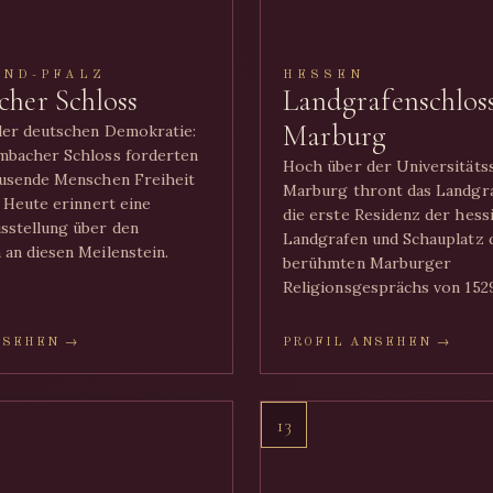
AND-PFALZ
HESSEN
her Schloss
Landgrafenschlos
Marburg
der deutschen Demokratie:
mbacher Schloss forderten
Hoch über der Universitäts
ausende Menschen Freiheit
Marburg thront das Landgra
. Heute erinnert eine
die erste Residenz der hess
sstellung über den
Landgrafen und Schauplatz 
an diesen Meilenstein.
berühmten Marburger
Religionsgesprächs von 1529
NSEHEN →
PROFIL ANSEHEN →
13