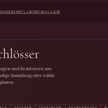
ISSE
REISEPLANUNG
MAGAZIN
chlösser
tungen und Residenzen aus
ändige Sammlung oder wähle
 planen.
ALZ
SACHSEN
THÜRINGEN
BRANDENBURG
M