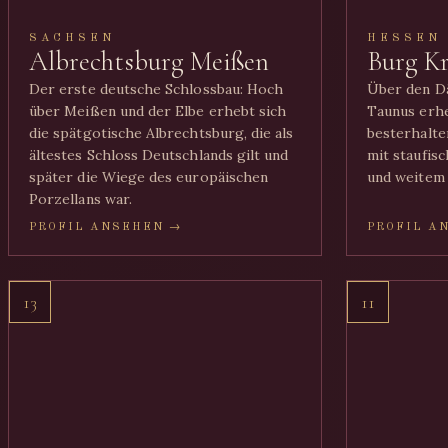
SACHSEN
HESSEN
Albrechtsburg Meißen
Burg K
Der erste deutsche Schlossbau: Hoch
Über den D
über Meißen und der Elbe erhebt sich
Taunus erhe
die spätgotische Albrechtsburg, die als
besterhalte
ältestes Schloss Deutschlands gilt und
mit staufis
später die Wiege des europäischen
und weitem 
Porzellans war.
PROFIL ANSEHEN →
PROFIL A
13
11