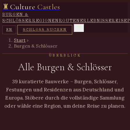
♜
Culture
Castles
BURGEN &
SCHLÖSSER
REGIONEN
ROUTEN
ERLEBNISSE
REISE
SCHLOSS SUCHEN
EN
Start
›
Burgen & Schlösser
ÜBERBLICK
Alle Burgen & Schlösser
39 kuratierte Bauwerke – Burgen, Schlösser,
Festungen und Residenzen aus Deutschland und
Europa. Stöbere durch die vollständige Sammlung
oder wähle eine Region, um deine Reise zu planen.